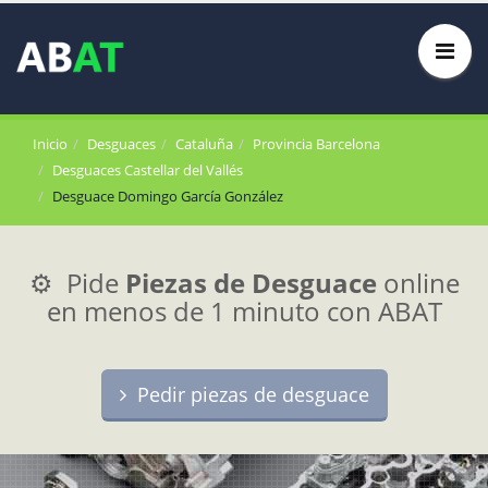
Inicio
Desguaces
Cataluña
Provincia Barcelona
Desguaces Castellar del Vallés
Desguace Domingo García González
⚙️ Pide
Piezas de Desguace
online
en menos de 1 minuto con ABAT
Pedir piezas de desguace