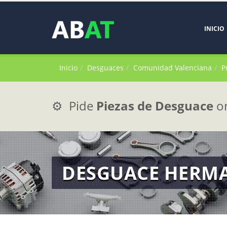
INICIO
Inicio
Desguaces
Comunidad Valenciana
P
⚙️ Pide
Piezas de Desguace
on
DESGUACE HERMA