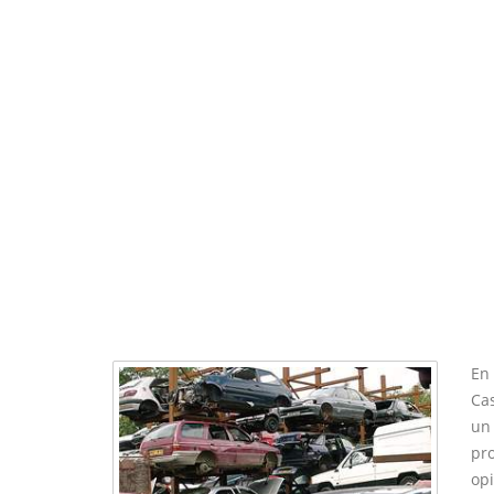
En 
Cas
un
pro
op