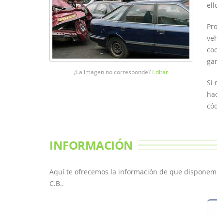
ell
Pro
veh
coc
gar
¿La imagen no corresponde?
Editar
Si 
hac
cód
INFORMACIÓN
Aquí te ofrecemos la información de que disponem
C.B..