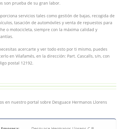
os son prueba de su gran labor.
porciona servicios tales como gestión de bajas, recogida de
ículos, tasación de automóviles y venta de repuestos para
he o motocicleta, siempre con la máxima calidad y
antías.
necesitas acercarte y ver todo esto por ti mismo, puedes
erlo en Vilafamés, en la dirección: Part. Cascalls, s/n, con
igo postal 12192.
os en nuestro portal sobre Desguace Hermanos Llorens
Empresa:
Desguace Hermanos Llorens C.B.