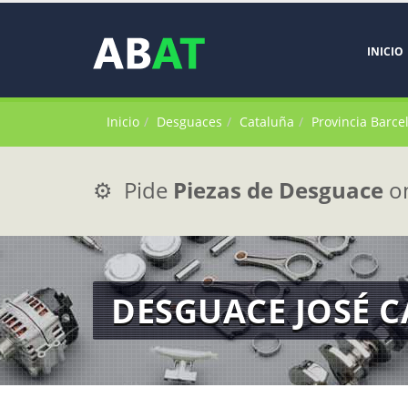
INICIO
Inicio
Desguaces
Cataluña
Provincia Barce
⚙️ Pide
Piezas de Desguace
on
DESGUACE JOSÉ 