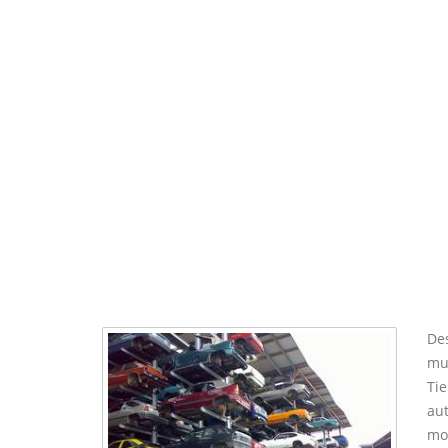
Des
mun
Tie
au
mo