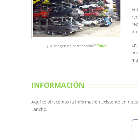
Ent
rec
rec
pre
En 
¿La imagen no corresponde?
Editar
enc
mun
INFORMACIÓN
Aquí te ofrecemos la información existente en nues
Lancho.