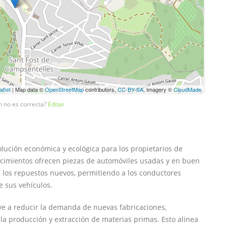
aflet
| Map data ©
OpenStreetMap
contributors,
CC-BY-SA
, Imagery ©
CloudMade
n no es correcta?
Editar
ución económica y ecológica para los propietarios de
lecimientos ofrecen piezas de automóviles usadas y en buen
los repuestos nuevos, permitiendo a los conductores
e sus vehículos.
uye a reducir la demanda de nuevas fabricaciones,
la producción y extracción de materias primas. Esto alinea