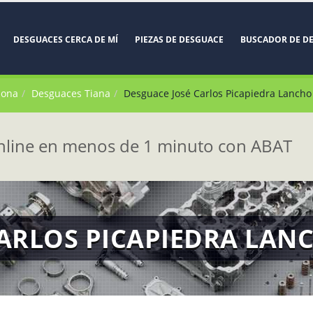
DESGUACES CERCA DE MÍ
PIEZAS DE DESGUACE
BUSCADOR DE D
lona
Desguaces Tiana
Desguace José Carlos Picapiedra Lancho
line en menos de 1 minuto con ABAT
CARLOS PICAPIEDRA LAN