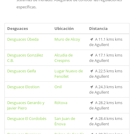
específicas.
Desguaces
Ubicación
Distancia
Desguaces Úbeda
Muro de Alcoy
A 11.1 kms kms
de Agullent
Desguaces González
Alcudia de
A 17.1 kms kms
C.B.
Crespins
de Agullent
Desguaces Geifa
Lugar Nuevo de
A 22.5 kms kms
Fenollet
de Agullent
Desguace Elostion
Onil
A 24.3 kms kms
de Agullent
Desguaces Gerardo y
Rótova
A 28.2 kms kms
Javier Piero
de Agullent
Desguace El Cordobés
San Juan de
A 28.4 kms kms
Énova
de Agullent