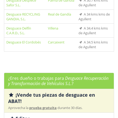
Desguace Despiece
Palma de Gandía
A 30.7 kms kms
Safor S.L.
de Agullent
Desguace RECYCLING
Real de Gandía
A 34 kms kms de
GANDIA, S.L.
Agullent
Desguace Delfín
Villena
A 34.4 kms kms
C.A.R.D., S.L.
de Agullent
Desguace El Cordobés
Carcaixent
A 34.5 kms kms
de Agullent
¿Eres dueño o trabajas para
Desguace Recuperación
y Transformación de Vehículos S.L.
?
¡Vende tus piezas de desguace en
ABAT!
Aprovecha la
prueba gratuita
durante 30 días.