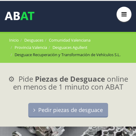
Inicio
Desguaces
Comunidad Valenciana
Provincia Valencia
Desguaces Agullent
Desguace Recuperación y Transformación de Vehículos S.L.
⚙️ Pide
Piezas de Desguace
online
en menos de 1 minuto con ABAT
Pedir piezas de desguace