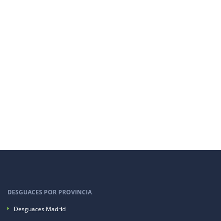
DESGUACES POR PROVINCIA
Desguaces Madrid