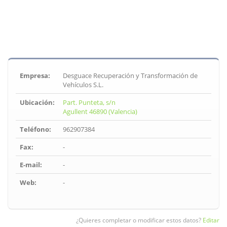
Empresa:
Desguace Recuperación y Transformación de
Vehículos S.L.
Ubicación:
Part. Punteta, s/n
Agullent 46890 (Valencia)
Teléfono:
962907384
Fax:
-
E-mail:
-
Web:
-
¿Quieres completar o modificar estos datos?
Editar