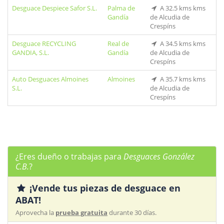
Desguace Despiece Safor S.L.
Palma de
A 32.5 kms kms
Gandía
de Alcudia de
Crespíns
Desguace RECYCLING
Real de
A 34.5 kms kms
GANDIA, S.L.
Gandía
de Alcudia de
Crespíns
Auto Desguaces Almoines
Almoines
A 35.7 kms kms
S.L.
de Alcudia de
Crespíns
¿Eres dueño o trabajas para
Desguaces González
C.B.
?
¡Vende tus piezas de desguace en
ABAT!
Aprovecha la
prueba gratuita
durante 30 días.