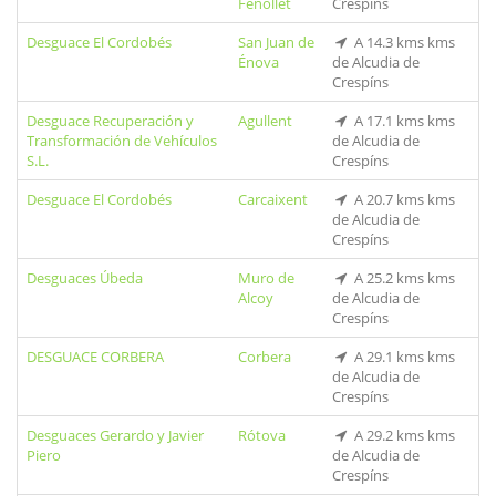
Fenollet
Crespíns
Desguace El Cordobés
San Juan de
A 14.3 kms kms
Énova
de Alcudia de
Crespíns
Desguace Recuperación y
Agullent
A 17.1 kms kms
Transformación de Vehículos
de Alcudia de
S.L.
Crespíns
Desguace El Cordobés
Carcaixent
A 20.7 kms kms
de Alcudia de
Crespíns
Desguaces Úbeda
Muro de
A 25.2 kms kms
Alcoy
de Alcudia de
Crespíns
DESGUACE CORBERA
Corbera
A 29.1 kms kms
de Alcudia de
Crespíns
Desguaces Gerardo y Javier
Rótova
A 29.2 kms kms
Piero
de Alcudia de
Crespíns