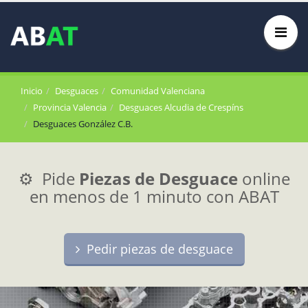
Inicio
Desguaces
Comunidad Valenciana
Provincia Valencia
Desguaces Alcudia de Crespíns
Desguaces González C.B.
⚙️ Pide
Piezas de Desguace
online
en menos de 1 minuto con ABAT
Pedir piezas de desguace