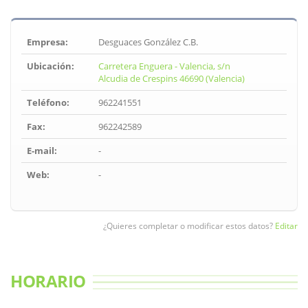
Empresa:
Desguaces González C.B.
Ubicación:
Carretera Enguera - Valencia, s/n
Alcudia de Crespins 46690 (Valencia)
Teléfono:
962241551
Fax:
962242589
E-mail:
-
Web:
-
¿Quieres completar o modificar estos datos?
Editar
HORARIO