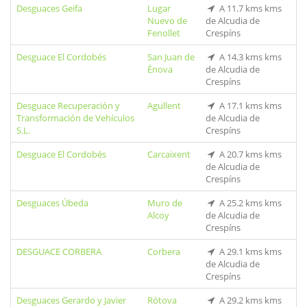
Desguaces Geifa
Lugar
A 11.7 kms kms
Nuevo de
de Alcudia de
Fenollet
Crespíns
Desguace El Cordobés
San Juan de
A 14.3 kms kms
Énova
de Alcudia de
Crespíns
Desguace Recuperación y
Agullent
A 17.1 kms kms
Transformación de Vehículos
de Alcudia de
S.L.
Crespíns
Desguace El Cordobés
Carcaixent
A 20.7 kms kms
de Alcudia de
Crespíns
Desguaces Úbeda
Muro de
A 25.2 kms kms
Alcoy
de Alcudia de
Crespíns
DESGUACE CORBERA
Corbera
A 29.1 kms kms
de Alcudia de
Crespíns
Desguaces Gerardo y Javier
Rótova
A 29.2 kms kms