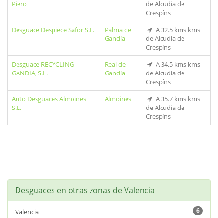
Piero
de Alcudia de
Crespíns
Desguace Despiece Safor S.L.
Palma de
A 32.5 kms kms
Gandía
de Alcudia de
Crespíns
Desguace RECYCLING
Real de
A 34.5 kms kms
GANDIA, S.L.
Gandía
de Alcudia de
Crespíns
Auto Desguaces Almoines
Almoines
A 35.7 kms kms
S.L.
de Alcudia de
Crespíns
Desguaces en otras zonas de Valencia
6
Valencia