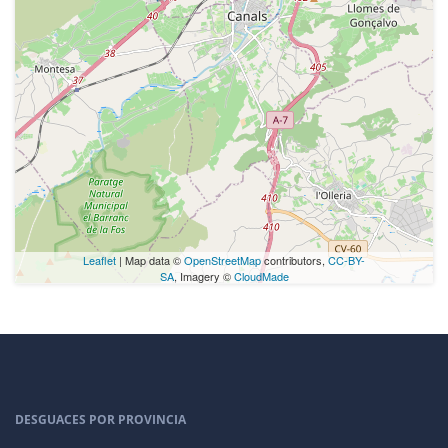
Leaflet
| Map data ©
OpenStreetMap
contributors,
CC-BY-
SA
, Imagery ©
CloudMade
DESGUACES POR PROVINCIA