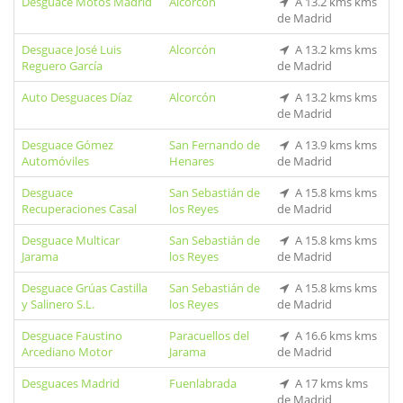
Desguace Motos Madrid
Alcorcón
A 13.2 kms kms
de Madrid
Desguace José Luis
Alcorcón
A 13.2 kms kms
Reguero García
de Madrid
Auto Desguaces Díaz
Alcorcón
A 13.2 kms kms
de Madrid
Desguace Gómez
San Fernando de
A 13.9 kms kms
Automóviles
Henares
de Madrid
Desguace
San Sebastián de
A 15.8 kms kms
Recuperaciones Casal
los Reyes
de Madrid
Desguace Multicar
San Sebastián de
A 15.8 kms kms
Jarama
los Reyes
de Madrid
Desguace Grúas Castilla
San Sebastián de
A 15.8 kms kms
y Salinero S.L.
los Reyes
de Madrid
Desguace Faustino
Paracuellos del
A 16.6 kms kms
Arcediano Motor
Jarama
de Madrid
Desguaces Madrid
Fuenlabrada
A 17 kms kms
de Madrid