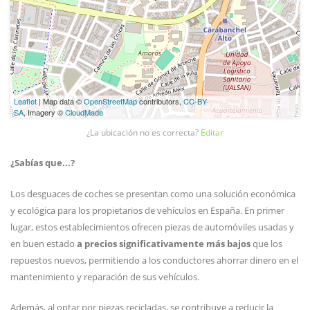
Leaflet
| Map data ©
OpenStreetMap
contributors,
CC-BY-
SA
, Imagery ©
CloudMade
¿La ubicación no es correcta?
Editar
¿Sabías que...?
Los desguaces de coches se presentan como una solución económica
y ecológica para los propietarios de vehículos en España. En primer
lugar, estos establecimientos ofrecen piezas de automóviles usadas y
en buen estado
a precios significativamente más bajos
que los
repuestos nuevos, permitiendo a los conductores ahorrar dinero en el
mantenimiento y reparación de sus vehículos.
Además, al optar por piezas recicladas, se contribuye a reducir la