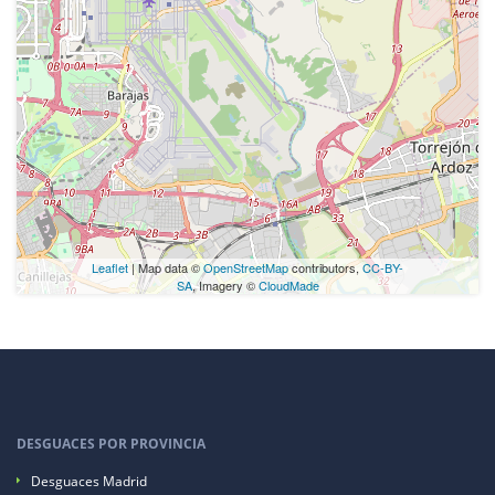
Leaflet
| Map data ©
OpenStreetMap
contributors,
CC-BY-
SA
, Imagery ©
CloudMade
DESGUACES POR PROVINCIA
Desguaces Madrid