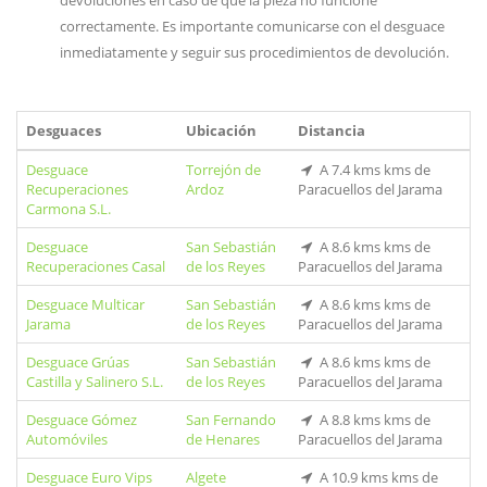
devoluciones en caso de que la pieza no funcione
correctamente. Es importante comunicarse con el desguace
inmediatamente y seguir sus procedimientos de devolución.
Desguaces
Ubicación
Distancia
Desguace
Torrejón de
A 7.4 kms kms de
Recuperaciones
Ardoz
Paracuellos del Jarama
Carmona S.L.
Desguace
San Sebastián
A 8.6 kms kms de
Recuperaciones Casal
de los Reyes
Paracuellos del Jarama
Desguace Multicar
San Sebastián
A 8.6 kms kms de
Jarama
de los Reyes
Paracuellos del Jarama
Desguace Grúas
San Sebastián
A 8.6 kms kms de
Castilla y Salinero S.L.
de los Reyes
Paracuellos del Jarama
Desguace Gómez
San Fernando
A 8.8 kms kms de
Automóviles
de Henares
Paracuellos del Jarama
Desguace Euro Vips
Algete
A 10.9 kms kms de