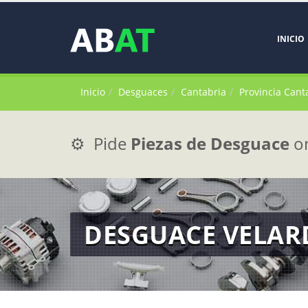
INICIO
Inicio
Desguaces
Cantabria
Provincia Cant
⚙️ Pide
Piezas de Desguace
on
DESGUACE VELAR