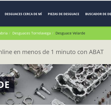
DESGUACES CERCA DE MÍ
PIEZAS DE DESGUACE
BUSCADOR DE D
abria
Desguaces Torrelavega
Desguace Velarde
line en menos de 1 minuto con ABAT
DE