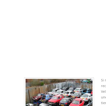
Si 
rec
Vel
uno
tie