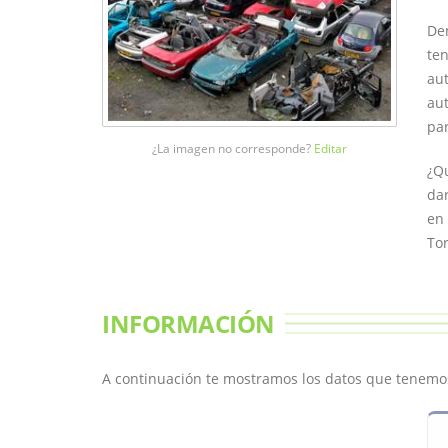
Den
ten
aut
au
par
¿La imagen no corresponde?
Editar
¿Qu
dar
en 
Tor
INFORMACIÓN
A continuación te mostramos los datos que tenemos