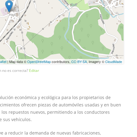
aflet
| Map data ©
OpenStreetMap
contributors,
CC-BY-SA
, Imagery ©
CloudMade
n no es correcta?
Editar
ución económica y ecológica para los propietarios de
lecimientos ofrecen piezas de automóviles usadas y en buen
los repuestos nuevos, permitiendo a los conductores
e sus vehículos.
uye a reducir la demanda de nuevas fabricaciones,