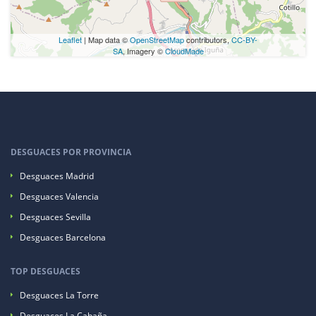
Leaflet
| Map data ©
OpenStreetMap
contributors,
CC-BY-
SA
, Imagery ©
CloudMade
DESGUACES POR PROVINCIA
Desguaces Madrid
Desguaces Valencia
Desguaces Sevilla
Desguaces Barcelona
TOP DESGUACES
Desguaces La Torre
Desguaces La Cabaña