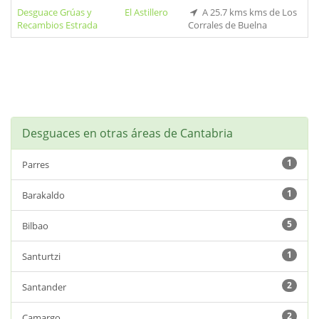
Desguace Grúas y
El Astillero
A 25.7 kms kms de Los
Recambios Estrada
Corrales de Buelna
Desguaces en otras áreas de Cantabria
1
Parres
1
Barakaldo
5
Bilbao
1
Santurtzi
2
Santander
2
Camargo