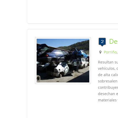
De
Porriño
Resultan s
vehículos,
de alta cal
sobresalen 
contribuye
desechan en
materiales 