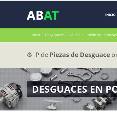
INICIO
Inicio
Desguaces
Galicia
Provincia Ponteve
⚙️ Pide
Piezas de Desguace
on
DESGUACES EN P