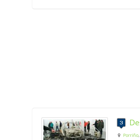
De
Porriño