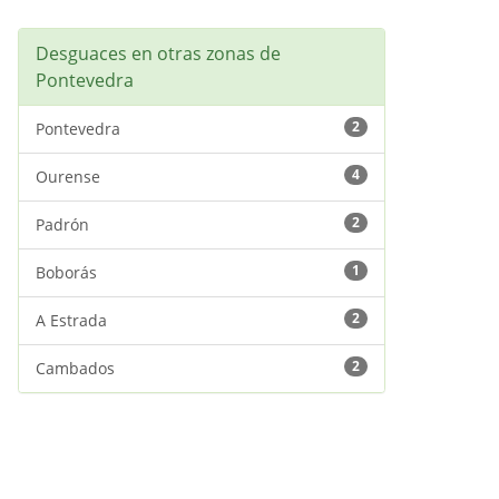
Desguaces en otras zonas de
Pontevedra
2
Pontevedra
4
Ourense
2
Padrón
1
Boborás
2
A Estrada
2
Cambados