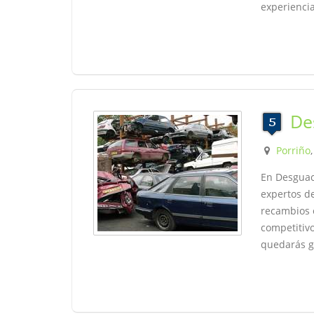
experienci
De
Porriño
En Desguac
expertos de
recambios 
competitivo
quedarás g