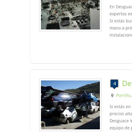
En Desguace
expertos ex
Si estás b
mano a pre
instalacio
De
Porriño
Si estás e
precios al
Desguace V
equipo de p