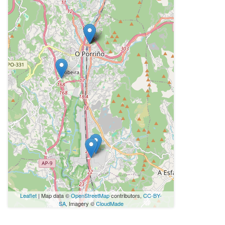
Leaflet
| Map data ©
OpenStreetMap
contributors,
CC-BY-
SA
, Imagery ©
CloudMade