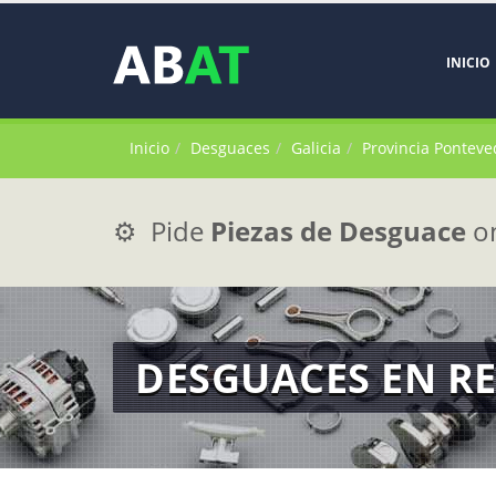
INICIO
Inicio
Desguaces
Galicia
Provincia Ponteve
⚙️ Pide
Piezas de Desguace
on
DESGUACES EN R