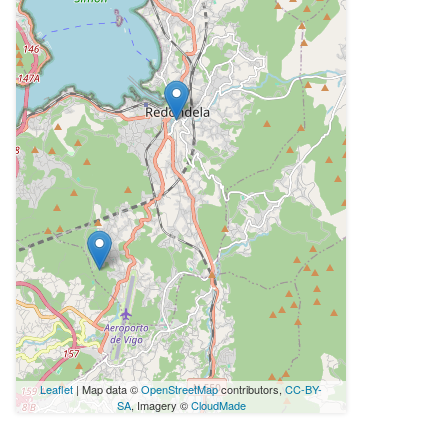
Leaflet
| Map data ©
OpenStreetMap
contributors,
CC-BY-
SA
, Imagery ©
CloudMade