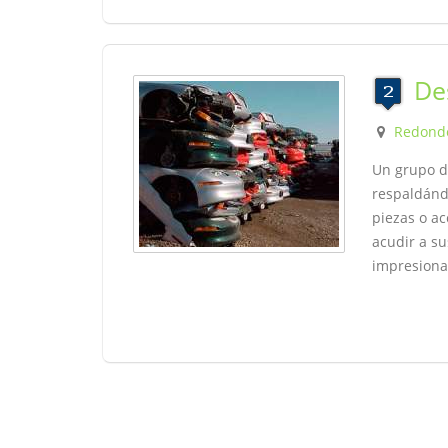
De
Redond
Un grupo d
respaldándo
piezas o a
acudir a s
impresiona