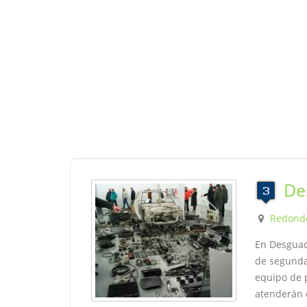
De
Redond
En Desguac
de segunda
equipo de p
atenderán 