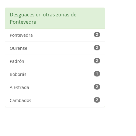
Desguaces en otras zonas de
Pontevedra
2
Pontevedra
2
Ourense
2
Padrón
1
Boborás
2
A Estrada
2
Cambados