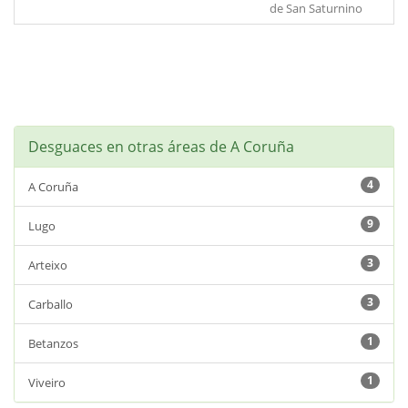
de San Saturnino
Desguaces en otras áreas de A Coruña
4
A Coruña
9
Lugo
3
Arteixo
3
Carballo
1
Betanzos
1
Viveiro