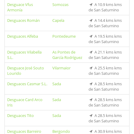
Desguace Vfus
Somozas
A 10.9 kms kms
Armonía
de San Saturnino
Desguaces Román
Capela
A 14.4 kms kms
de San Saturnino
Desguaces Alfeba
Pontedeume
A 19.5 kms kms
de San Saturnino
Desguaces Vilabella
As Pontes de
A 21.1 kms kms
S.L.
García Rodríguez
de San Saturnino
Desguace José Souto
Vilarmaior
A 25.5 kms kms
Lourido
de San Saturnino
Desguaces Casmar S.L.
Sada
A 28.5 kms kms
de San Saturnino
Desguace Card Arco
Sada
A 28.5 kms kms
Iris
de San Saturnino
Desguaces Tito
Sada
A 28.5 kms kms
de San Saturnino
Desguaces Barreiro
Bergondo
A 30.9 kms kms