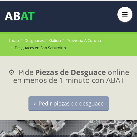
Inicio
Desguaces
Galicia
Provincia A Coruña
Desguaces en San Saturnino
⚙️ Pide
Piezas de Desguace
online
en menos de 1 minuto con ABAT
Pedir piezas de desguace