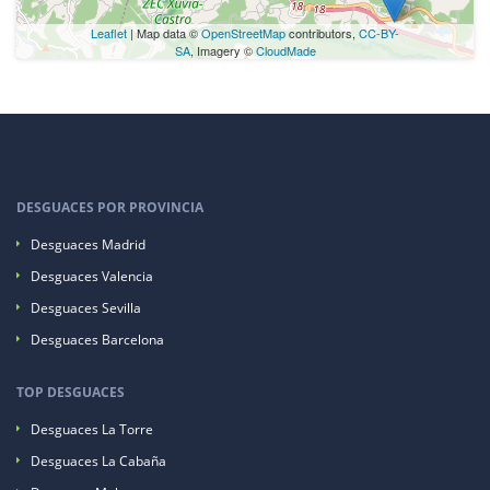
Leaflet
| Map data ©
OpenStreetMap
contributors,
CC-BY-
SA
, Imagery ©
CloudMade
DESGUACES POR PROVINCIA
Desguaces Madrid
Desguaces Valencia
Desguaces Sevilla
Desguaces Barcelona
TOP DESGUACES
Desguaces La Torre
Desguaces La Cabaña