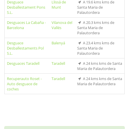
Desguace
Llissá de
A 19.6 kms kms de
Desballestament Pons
Munt
Santa Maria de
S.L.
Palautordera
Desguaces La Cabaña -
Vilanova del
A 20.3 kms kms de
Barcelona
Vallés
Santa Maria de
Palautordera
Desguace
Balenyá
A 23.4 kms kms de
Desballestaments Pol
Santa Maria de
S.L.
Palautordera
Desguaces Taradell
Taradell
A 24 kms kms de Santa
Maria de Palautordera
Recuperauto Roset -
Taradell
A 24 kms kms de Santa
Auto desguace de
Maria de Palautordera
coches