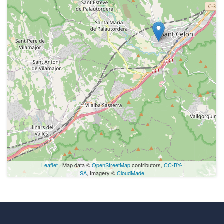
Leaflet
| Map data ©
OpenStreetMap
contributors,
CC-BY-
SA
, Imagery ©
CloudMade