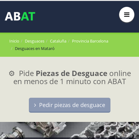
Inicio
Desguaces
Cataluña
Provincia Barcelona
Desguaces en Mataró
⚙️ Pide
Piezas de Desguace
online
en menos de 1 minuto con ABAT
Pedir piezas de desguace