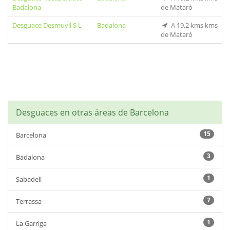
Badalona
de Mataró
Desguace Desmuvil S L
Badalona
A 19.2 kms kms
de Mataró
Desguaces en otras áreas de Barcelona
15
Barcelona
3
Badalona
1
Sabadell
7
Terrassa
1
La Garriga