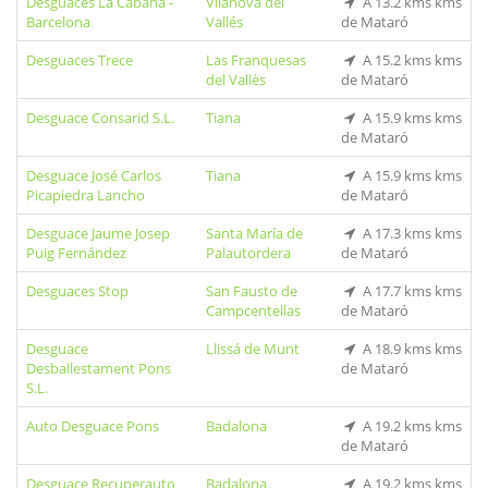
Desguaces La Cabaña -
Vilanova del
A 13.2 kms kms
Barcelona
Vallés
de Mataró
Desguaces Trece
Las Franquesas
A 15.2 kms kms
del Vallès
de Mataró
Desguace Consarid S.L.
Tiana
A 15.9 kms kms
de Mataró
Desguace José Carlos
Tiana
A 15.9 kms kms
Picapiedra Lancho
de Mataró
Desguace Jaume Josep
Santa María de
A 17.3 kms kms
Puig Fernández
Palautordera
de Mataró
Desguaces Stop
San Fausto de
A 17.7 kms kms
Campcentellas
de Mataró
Desguace
Llissá de Munt
A 18.9 kms kms
Desballestament Pons
de Mataró
S.L.
Auto Desguace Pons
Badalona
A 19.2 kms kms
de Mataró
Desguace Recuperauto
Badalona
A 19.2 kms kms