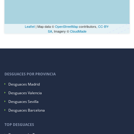
Leaflet
| Map data ©
OpenStreetMap
contributors,
CC-BY-
SA
, Imagery ©
CloudMade
DESGUACES POR PROVINCIA
Desguaces Madrid
Desguaces Valencia
Desguaces Sevilla
Desguaces Barcelona
TOP DESGUACES