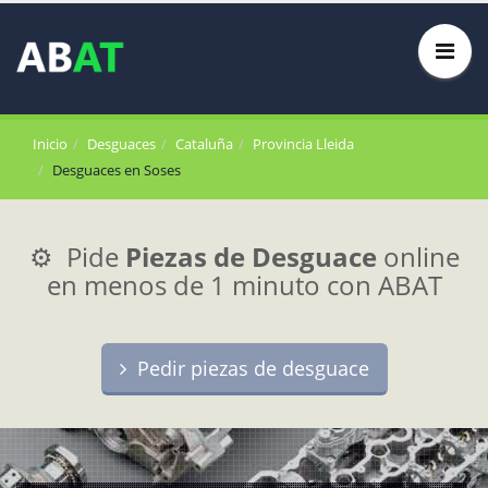
Inicio
Desguaces
Cataluña
Provincia Lleida
Desguaces en Soses
⚙️ Pide
Piezas de Desguace
online
en menos de 1 minuto con ABAT
Pedir piezas de desguace