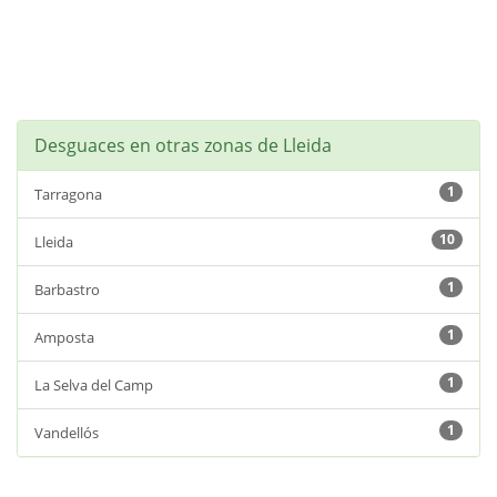
Desguaces en otras zonas de Lleida
1
Tarragona
10
Lleida
1
Barbastro
1
Amposta
1
La Selva del Camp
1
Vandellós