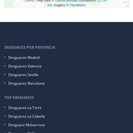
Leaflet
| Map data ©
OpenStreetMap
contributors,
CC-BY-
SA
, Imagery ©
CloudMade
DESGUACES POR PROVINCIA
Desguaces Madrid
Desguaces Valencia
Desguaces Sevilla
Desguaces Barcelona
TOP DESGUACES
Desguaces La Torre
Desguaces La Cabaña
Desguace Malvarrosa