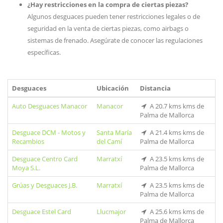
¿Hay restricciones en la compra de ciertas piezas?
Algunos desguaces pueden tener restricciones legales o de
seguridad en la venta de ciertas piezas, como airbags o
sistemas de frenado. Asegúrate de conocer las regulaciones
específicas.
Desguaces
Ubicación
Distancia
Auto Desguaces Manacor
Manacor
A 20.7 kms kms de
Palma de Mallorca
Desguace DCM - Motos y
Santa María
A 21.4 kms kms de
Recambios
del Camí
Palma de Mallorca
Desguace Centro Card
Marratxí
A 23.5 kms kms de
Moya S.L.
Palma de Mallorca
Grúas y Desguaces J.B.
Marratxí
A 23.5 kms kms de
Palma de Mallorca
Desguace Estel Card
Llucmajor
A 25.6 kms kms de
Palma de Mallorca