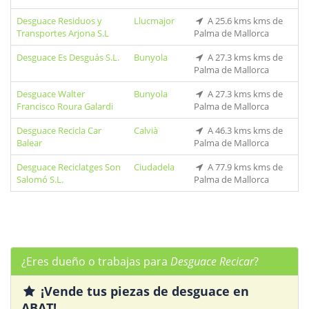
Desguace Residuos y
Llucmajor
A 25.6 kms kms de
Transportes Arjona S.L
Palma de Mallorca
Desguace Es Desguás S.L.
Bunyola
A 27.3 kms kms de
Palma de Mallorca
Desguace Walter
Bunyola
A 27.3 kms kms de
Francisco Roura Galardi
Palma de Mallorca
Desguace Recicla Car
Calvià
A 46.3 kms kms de
Balear
Palma de Mallorca
Desguace Reciclatges Son
Ciudadela
A 77.9 kms kms de
Salomó S.L.
Palma de Mallorca
¿Eres dueño o trabajas para
Desguace Recicar
?
¡Vende tus piezas de desguace en
ABAT!