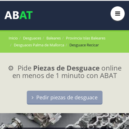
Inicio
Desguaces
Baleares
Provincia Islas Baleares
Desguaces Palma de Mallorca
Desguace Recicar
⚙️ Pide
Piezas de Desguace
online
en menos de 1 minuto con ABAT
Pedir piezas de desguace