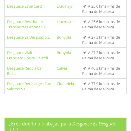
Desguace Estel Card
Llucmajor
A 25.6 kms kms de
Palma de Mallorca
Desguace Residuos y
Llucmajor
A 25.6 kms kms de
Transportes Arjona S.L
Palma de Mallorca
Desguace Es Desguás S.L.
Bunyola
A 27.3 kms kms de
Palma de Mallorca
Desguace Walter
Bunyola
A 27.3 kms kms de
Francisco Roura Galardi
Palma de Mallorca
Desguace Recicla Car
Calvià
A 46.3 kms kms de
Balear
Palma de Mallorca
Desguace Reciclatges Son
Ciudadela
A 77.9 kms kms de
Salomó S.L.
Palma de Mallorca
¿Eres dueño o trabajas para
Desguace Es Desguás
S.L.
?