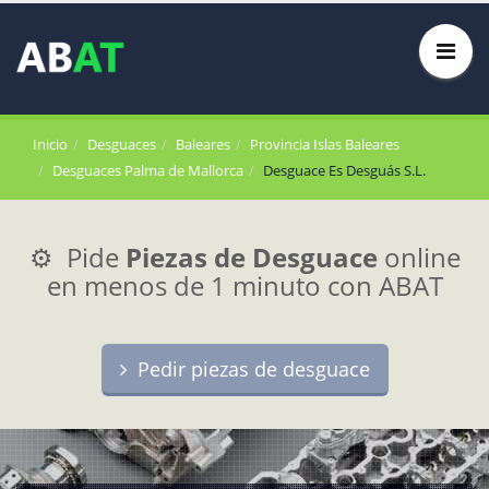
Inicio
Desguaces
Baleares
Provincia Islas Baleares
Desguaces Palma de Mallorca
Desguace Es Desguás S.L.
⚙️ Pide
Piezas de Desguace
online
en menos de 1 minuto con ABAT
Pedir piezas de desguace