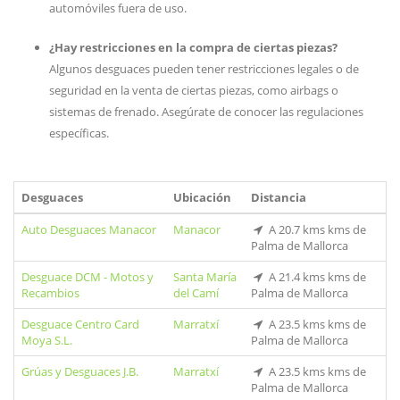
automóviles fuera de uso.
¿Hay restricciones en la compra de ciertas piezas?
Algunos desguaces pueden tener restricciones legales o de
seguridad en la venta de ciertas piezas, como airbags o
sistemas de frenado. Asegúrate de conocer las regulaciones
específicas.
Desguaces
Ubicación
Distancia
Auto Desguaces Manacor
Manacor
A 20.7 kms kms de
Palma de Mallorca
Desguace DCM - Motos y
Santa María
A 21.4 kms kms de
Recambios
del Camí
Palma de Mallorca
Desguace Centro Card
Marratxí
A 23.5 kms kms de
Moya S.L.
Palma de Mallorca
Grúas y Desguaces J.B.
Marratxí
A 23.5 kms kms de
Palma de Mallorca