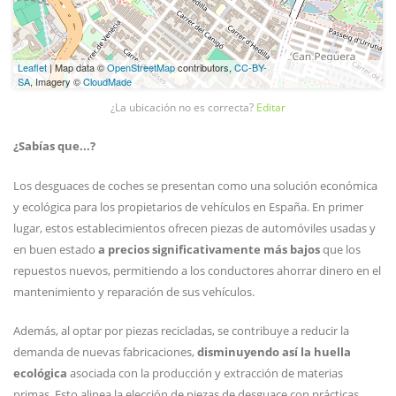
Leaflet
| Map data ©
OpenStreetMap
contributors,
CC-BY-
SA
, Imagery ©
CloudMade
¿La ubicación no es correcta?
Editar
¿Sabías que...?
Los desguaces de coches se presentan como una solución económica
y ecológica para los propietarios de vehículos en España. En primer
lugar, estos establecimientos ofrecen piezas de automóviles usadas y
en buen estado
a precios significativamente más bajos
que los
repuestos nuevos, permitiendo a los conductores ahorrar dinero en el
mantenimiento y reparación de sus vehículos.
Además, al optar por piezas recicladas, se contribuye a reducir la
demanda de nuevas fabricaciones,
disminuyendo así la huella
ecológica
asociada con la producción y extracción de materias
primas. Esto alinea la elección de piezas de desguace con prácticas