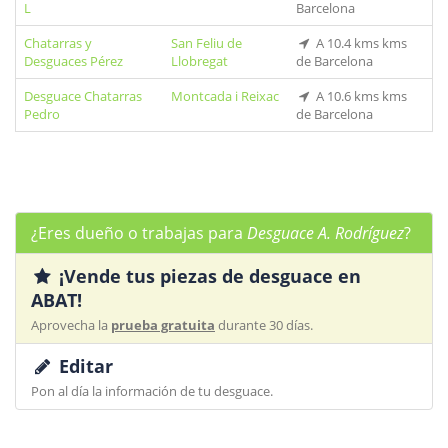
L
Barcelona
Chatarras y
San Feliu de
A 10.4 kms kms
Desguaces Pérez
Llobregat
de Barcelona
Desguace Chatarras
Montcada i Reixac
A 10.6 kms kms
Pedro
de Barcelona
¿Eres dueño o trabajas para
Desguace A. Rodríguez
?
¡Vende tus piezas de desguace en
ABAT!
Aprovecha la
prueba gratuita
durante 30 días.
Editar
Pon al día la información de tu desguace.