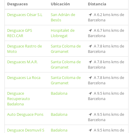
Desguaces
Ubicación
Distancia
Desguaces César S.L
San Adrián de
A 6.2 kms kms de
Besós
Barcelona
Desguace GPS
Hospitalet de
A 6.7 kms kms de
RECI.CAR
Llobregat
Barcelona
Desguace Rastro de
Santa Coloma de
A 7.8 kms kms de
Moto
Gramanet
Barcelona
Desguaces M.A.R.
Santa Coloma de
A 7.8 kms kms de
Gramanet
Barcelona
Desguaces La Roca
Santa Coloma de
A 7.8 kms kms de
Gramanet
Barcelona
Desguace
Badalona
A 9.5 kms kms de
Recuperauto
Barcelona
Badalona
Auto Desguace Pons
Badalona
A 9.5 kms kms de
Barcelona
Desguace Desmuvil S
Badalona
A 9.5 kms kms de