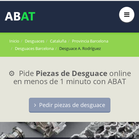
Inicio
Desguaces
Cataluña
Provincia Barcelona
Desguaces Barcelona
Desguace A. Rodríguez
⚙️ Pide
Piezas de Desguace
online
en menos de 1 minuto con ABAT
Pedir piezas de desguace