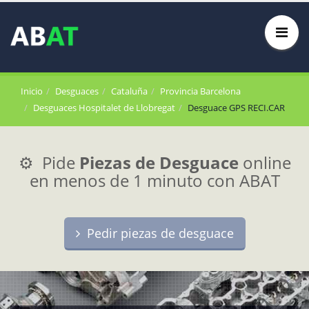
Inicio
Desguaces
Cataluña
Provincia Barcelona
Desguaces Hospitalet de Llobregat
Desguace GPS RECI.CAR
⚙️ Pide
Piezas de Desguace
online
en menos de 1 minuto con ABAT
Pedir piezas de desguace