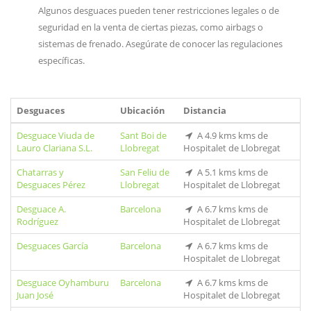
Algunos desguaces pueden tener restricciones legales o de
seguridad en la venta de ciertas piezas, como airbags o
sistemas de frenado. Asegúrate de conocer las regulaciones
específicas.
Desguaces
Ubicación
Distancia
Desguace Viuda de
Sant Boi de
A 4.9 kms kms de
Lauro Clariana S.L.
Llobregat
Hospitalet de Llobregat
Chatarras y
San Feliu de
A 5.1 kms kms de
Desguaces Pérez
Llobregat
Hospitalet de Llobregat
Desguace A.
Barcelona
A 6.7 kms kms de
Rodríguez
Hospitalet de Llobregat
Desguaces García
Barcelona
A 6.7 kms kms de
Hospitalet de Llobregat
Desguace Oyhamburu
Barcelona
A 6.7 kms kms de
Juan José
Hospitalet de Llobregat