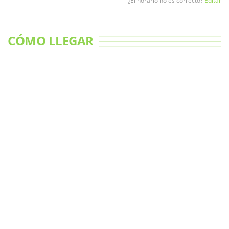
¿El horario no es correcto?
Editar
CÓMO LLEGAR