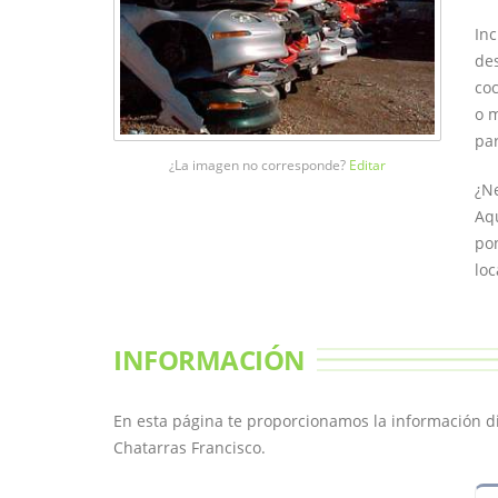
Inc
des
coc
o m
par
¿La imagen no corresponde?
Editar
¿Ne
Aqu
pon
loc
INFORMACIÓN
En esta página te proporcionamos la información d
Chatarras Francisco.