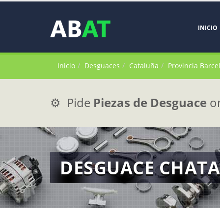
INICIO
Inicio
Desguaces
Cataluña
Provincia Barce
⚙️ Pide
Piezas de Desguace
on
DESGUACE CHATA