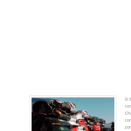
Si 
con
Cha
co
zon