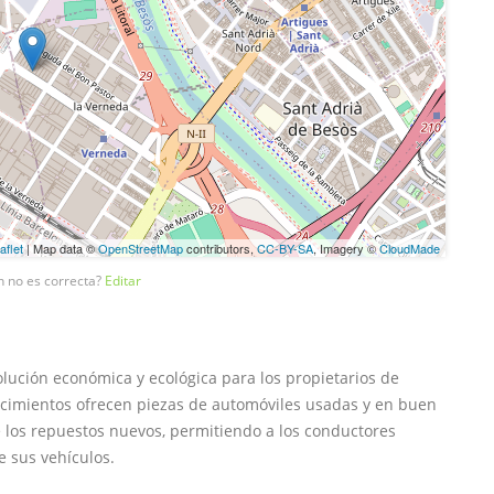
aflet
| Map data ©
OpenStreetMap
contributors,
CC-BY-SA
, Imagery ©
CloudMade
n no es correcta?
Editar
ución económica y ecológica para los propietarios de
lecimientos ofrecen piezas de automóviles usadas y en buen
los repuestos nuevos, permitiendo a los conductores
e sus vehículos.