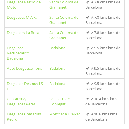
Desguace Rastro de
Santa Coloma de
A 7.8 kms kms de
Moto
Gramanet
Barcelona
Desguaces M.A.R.
Santa Coloma de
A 7.8 kms kms de
Gramanet
Barcelona
Desguaces La Roca
Santa Coloma de
A 7.8 kms kms de
Gramanet
Barcelona
Desguace
Badalona
A 9.5 kms kms de
Recuperauto
Barcelona
Badalona
Auto Desguace Pons
Badalona
A 9.5 kms kms de
Barcelona
Desguace Desmuvil S
Badalona
A 9.5 kms kms de
L
Barcelona
Chatarras y
San Feliu de
A 10.4 kms kms
Desguaces Pérez
Llobregat
de Barcelona
Desguace Chatarras
Montcada i Reixac
A 10.6 kms kms
Pedro
de Barcelona