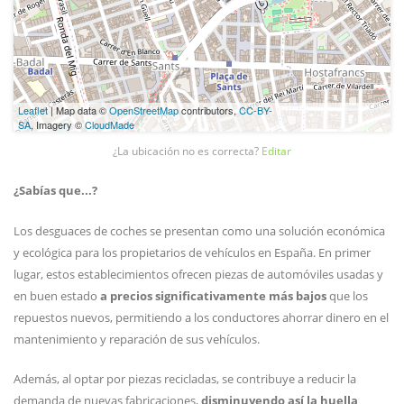
Leaflet
| Map data ©
OpenStreetMap
contributors,
CC-BY-
SA
, Imagery ©
CloudMade
¿La ubicación no es correcta?
Editar
¿Sabías que...?
Los desguaces de coches se presentan como una solución económica
y ecológica para los propietarios de vehículos en España. En primer
lugar, estos establecimientos ofrecen piezas de automóviles usadas y
en buen estado
a precios significativamente más bajos
que los
repuestos nuevos, permitiendo a los conductores ahorrar dinero en el
mantenimiento y reparación de sus vehículos.
Además, al optar por piezas recicladas, se contribuye a reducir la
demanda de nuevas fabricaciones,
disminuyendo así la huella