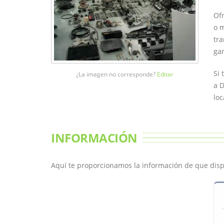
Ofr
o m
tra
gar
Si 
¿La imagen no corresponde?
Editar
a D
loc
INFORMACIÓN
Aquí te proporcionamos la información de que dis