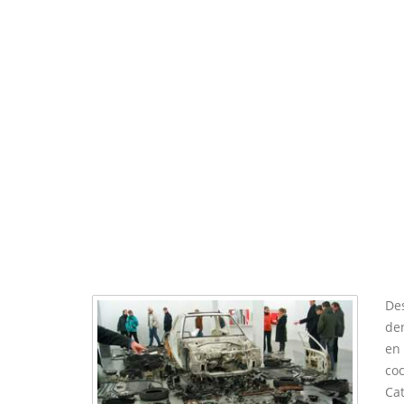
De
den
en 
coc
Ca