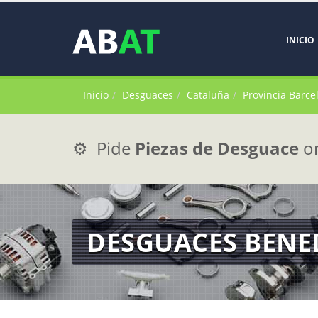
INICIO
Inicio
Desguaces
Cataluña
Provincia Barce
⚙️ Pide
Piezas de Desguace
on
DESGUACES BENE