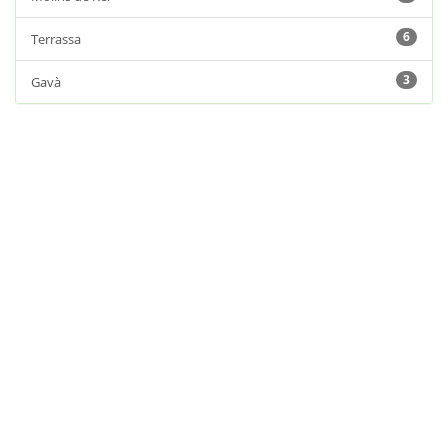
6
Terrassa
3
Gavà