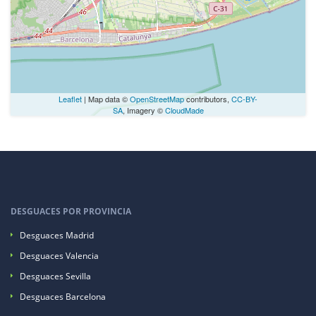
Leaflet
| Map data ©
OpenStreetMap
contributors,
CC-BY-
SA
, Imagery ©
CloudMade
DESGUACES POR PROVINCIA
Desguaces Madrid
Desguaces Valencia
Desguaces Sevilla
Desguaces Barcelona