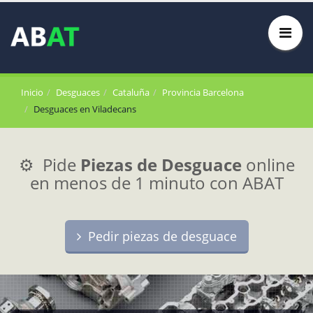
Inicio
Desguaces
Cataluña
Provincia Barcelona
Desguaces en Viladecans
⚙️ Pide
Piezas de Desguace
online
en menos de 1 minuto con ABAT
Pedir piezas de desguace