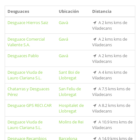
Desguaces
Ubicación
Distancia
Desguace Hierros Saiz
Gavà
A 2 kms kms de
Viladecans
Desguace Comercial
Gavá
A 2 kms kms de
Valiente S.A.
Viladecans
Desguaces Pablo
Gavá
A 2 kms kms de
Viladecans
Desguace Viuda de
Sant Boi de
A 4 kms kms de
Lauro Clariana S.L.
Llobregat
Viladecans
Chatarras y Desguaces
San Feliu de
A 7.5 kms kms de
Pérez
Llobregat
Viladecans
Desguace GPS RECI.CAR
Hospitalet de
A 8.2 kms kms de
Llobregat
Viladecans
Desguace Viuda de
Molins de Rei
A 10.9 kms kms de
Lauro Clariana S.L.
Viladecans
Desguace Recambios
Barcelona
A 14.9 kms kms de