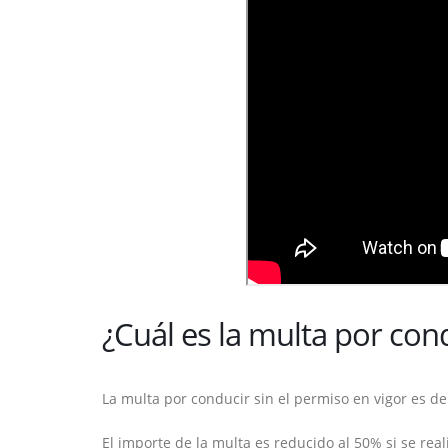
¿Cuál es la multa por cond
La multa por conducir sin el permiso en vigor es de
El importe de la multa es reducido al 50% si se real