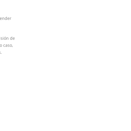
pender
isión de
o caso,
s.