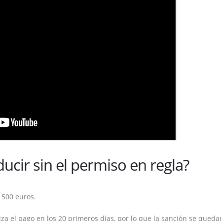
ucir sin el permiso en regla?
 500 euros.
iza el pago en los 20 primeros días, por lo que la sanción se queda