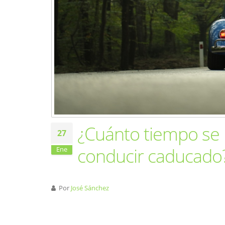
¿Cuánto tiempo se 
27
conducir caducado
Ene
Por
José Sánchez