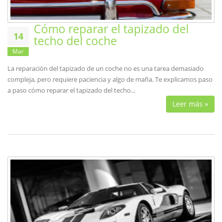
Cómo reparar el tapizado del
14
techo del coche
Mar
La reparación del tapizado de un coche no es una tarea demasiado
compleja, pero requiere paciencia y algo de maña. Te explicamos paso
a paso cómo reparar el tapizado del techo...
Leer más »