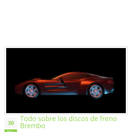
Todo sobre los discos de freno
30
Brembo
Mar