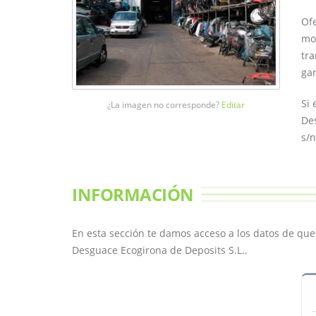
Ofe
mot
tra
gar
Si 
¿La imagen no corresponde?
Editar
Des
s/n
INFORMACIÓN
En esta sección te damos acceso a los datos de qu
Desguace Ecogirona de Deposits S.L..