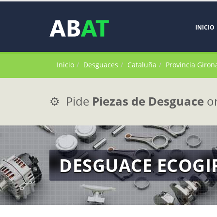
INICIO
Inicio
Desguaces
Cataluña
Provincia Giron
⚙️ Pide
Piezas de Desguace
on
DESGUACE ECOGIR