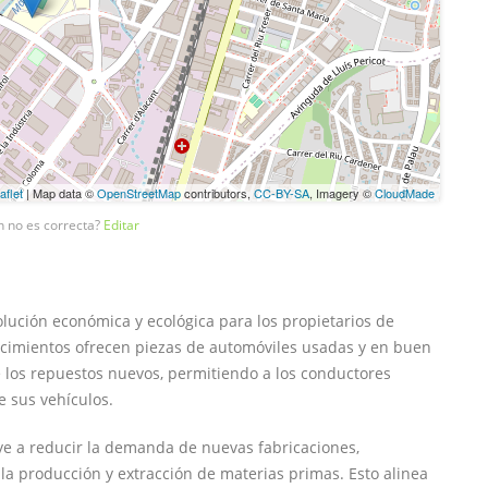
aflet
| Map data ©
OpenStreetMap
contributors,
CC-BY-SA
, Imagery ©
CloudMade
n no es correcta?
Editar
ución económica y ecológica para los propietarios de
lecimientos ofrecen piezas de automóviles usadas y en buen
los repuestos nuevos, permitiendo a los conductores
e sus vehículos.
uye a reducir la demanda de nuevas fabricaciones,
la producción y extracción de materias primas. Esto alinea