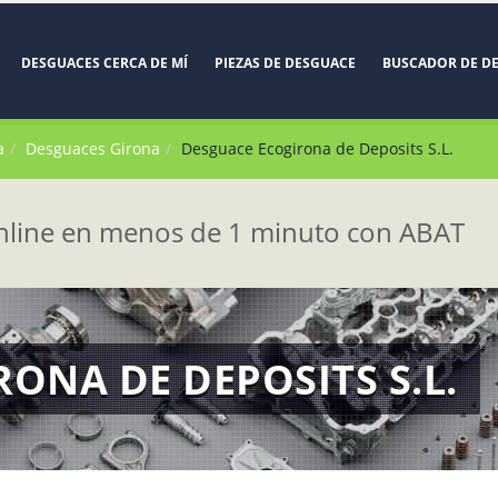
DESGUACES CERCA DE MÍ
PIEZAS DE DESGUACE
BUSCADOR DE D
a
Desguaces Girona
Desguace Ecogirona de Deposits S.L.
line en menos de 1 minuto con ABAT
ONA DE DEPOSITS S.L.