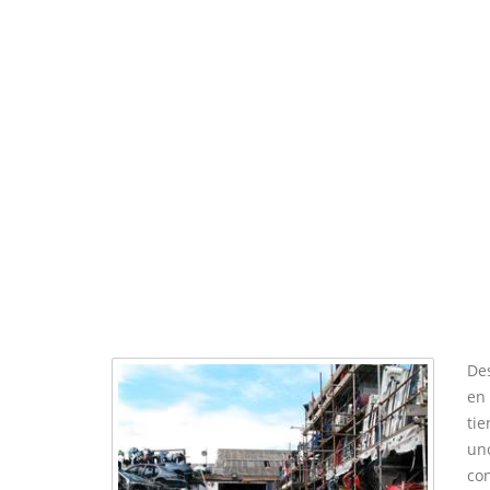
De
en
tie
un
co