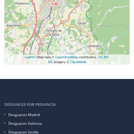
Leaflet
| Map data ©
OpenStreetMap
contributors,
CC-BY-
SA
, Imagery ©
CloudMade
DESGUACES POR PROVINCIA
Desguaces Madrid
Desguaces Valencia
Desguaces Sevilla