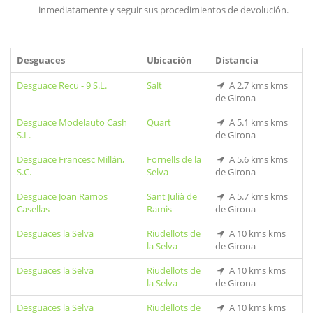
inmediatamente y seguir sus procedimientos de devolución.
Desguaces
Ubicación
Distancia
Desguace Recu - 9 S.L.
Salt
A 2.7 kms kms
de Girona
Desguace Modelauto Cash
Quart
A 5.1 kms kms
S.L.
de Girona
Desguace Francesc Millán,
Fornells de la
A 5.6 kms kms
S.C.
Selva
de Girona
Desguace Joan Ramos
Sant Julià de
A 5.7 kms kms
Casellas
Ramis
de Girona
Desguaces la Selva
Riudellots de
A 10 kms kms
la Selva
de Girona
Desguaces la Selva
Riudellots de
A 10 kms kms
la Selva
de Girona
Desguaces la Selva
Riudellots de
A 10 kms kms