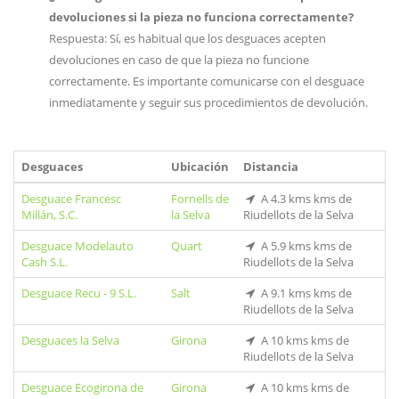
devoluciones si la pieza no funciona correctamente?
Respuesta: Sí, es habitual que los desguaces acepten
devoluciones en caso de que la pieza no funcione
correctamente. Es importante comunicarse con el desguace
inmediatamente y seguir sus procedimientos de devolución.
Desguaces
Ubicación
Distancia
Desguace Francesc
Fornells de
A 4.3 kms kms de
Millán, S.C.
la Selva
Riudellots de la Selva
Desguace Modelauto
Quart
A 5.9 kms kms de
Cash S.L.
Riudellots de la Selva
Desguace Recu - 9 S.L.
Salt
A 9.1 kms kms de
Riudellots de la Selva
Desguaces la Selva
Girona
A 10 kms kms de
Riudellots de la Selva
Desguace Ecogirona de
Girona
A 10 kms kms de