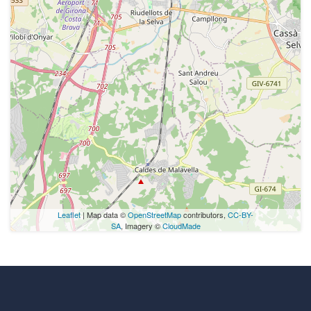
Leaflet
| Map data ©
OpenStreetMap
contributors,
CC-BY-
SA
, Imagery ©
CloudMade