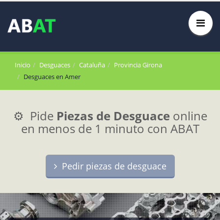
Inicio
Desguaces
Cataluña
Provincia Girona
Desguaces en Amer
⚙️ Pide
Piezas de Desguace
online
en menos de 1 minuto con ABAT
Pedir piezas de desguace