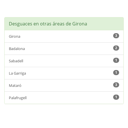
Desguaces en otras áreas de Girona
3
Girona
2
Badalona
1
Sabadell
1
La Garriga
3
Mataró
1
Palafrugell