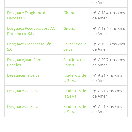
de Amer
Desguace Ecogirona de
Girona
A 18.4 kms kms
Deposits S.L.
de Amer
Desguace Recuperadora AC
Girona
A 18.4 kms kms
Promineco, S.L.
de Amer
Desguace Francesc Millán,
Fornells de la
A 19.3 kms kms
S.C.
Selva
de Amer
Desguace Joan Ramos
Sant Julià de
A 20.7 kms kms
Casellas
Ramis
de Amer
Desguaces la Selva
Riudellots de
A 21 kms kms
la Selva
de Amer
Desguaces la Selva
Riudellots de
A 21 kms kms
la Selva
de Amer
Desguaces la Selva
Riudellots de
A 21 kms kms
la Selva
de Amer