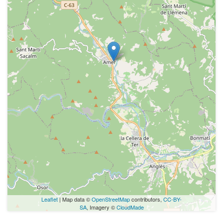
Leaflet
| Map data ©
OpenStreetMap
contributors,
CC-BY-
SA
, Imagery ©
CloudMade