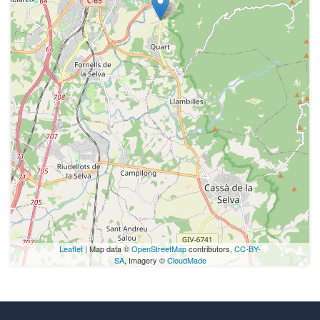
Leaflet
| Map data ©
OpenStreetMap
contributors,
CC-BY-
SA
, Imagery ©
CloudMade