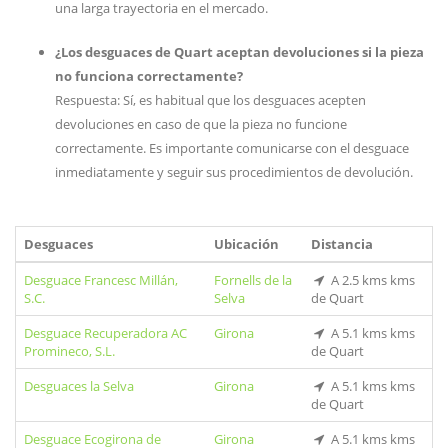
una larga trayectoria en el mercado.
¿Los desguaces de Quart aceptan devoluciones si la pieza
no funciona correctamente?
Respuesta: Sí, es habitual que los desguaces acepten
devoluciones en caso de que la pieza no funcione
correctamente. Es importante comunicarse con el desguace
inmediatamente y seguir sus procedimientos de devolución.
Desguaces
Ubicación
Distancia
Desguace Francesc Millán,
Fornells de la
A 2.5 kms kms
S.C.
Selva
de Quart
Desguace Recuperadora AC
Girona
A 5.1 kms kms
Promineco, S.L.
de Quart
Desguaces la Selva
Girona
A 5.1 kms kms
de Quart
Desguace Ecogirona de
Girona
A 5.1 kms kms