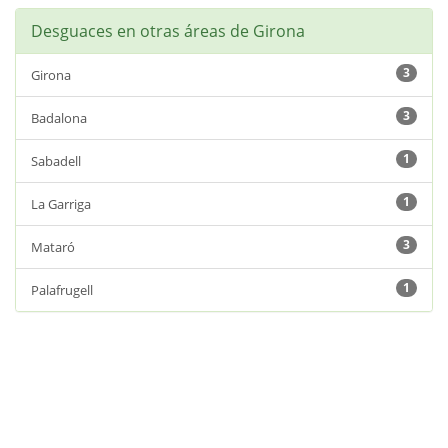
Desguaces en otras áreas de Girona
3
Girona
3
Badalona
1
Sabadell
1
La Garriga
3
Mataró
1
Palafrugell