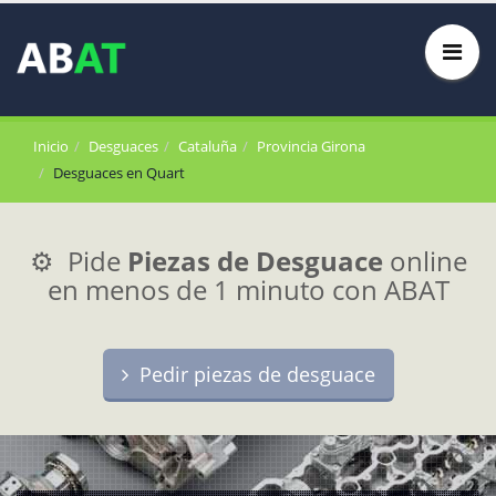
Inicio
Desguaces
Cataluña
Provincia Girona
Desguaces en Quart
⚙️ Pide
Piezas de Desguace
online
en menos de 1 minuto con ABAT
Pedir piezas de desguace