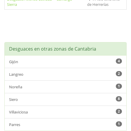
Sierra
de Herrerías
Desguaces en otras zonas de Cantabria
4
Gijón
2
Langreo
1
Noreña
8
Siero
2
Villaviciosa
1
Parres