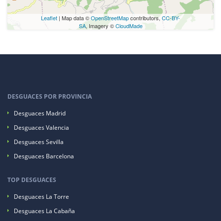
Leaflet
| Map data ©
OpenStreetMap
contributors,
CC-BY-
SA
, Imagery ©
CloudMade
DESGUACES POR PROVINCIA
Desguaces Madrid
Desguaces Valencia
Desguaces Sevilla
Desguaces Barcelona
TOP DESGUACES
Desguaces La Torre
Desguaces La Cabaña