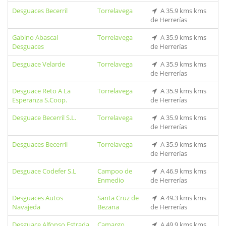
Desguaces Becerril
Torrelavega
A 35.9 kms kms
de Herrerías
Gabino Abascal
Torrelavega
A 35.9 kms kms
Desguaces
de Herrerías
Desguace Velarde
Torrelavega
A 35.9 kms kms
de Herrerías
Desguace Reto A La
Torrelavega
A 35.9 kms kms
Esperanza S.Coop.
de Herrerías
Desguace Becerril S.L.
Torrelavega
A 35.9 kms kms
de Herrerías
Desguaces Becerril
Torrelavega
A 35.9 kms kms
de Herrerías
Desguace Codefer S.L
Campoo de
A 46.9 kms kms
Enmedio
de Herrerías
Desguaces Autos
Santa Cruz de
A 49.3 kms kms
Navajeda
Bezana
de Herrerías
Desguace Alfonso Estrada
Camargo
A 49.9 kms kms